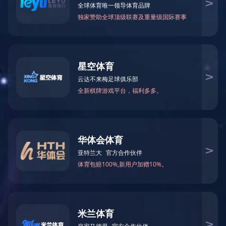
月到是秋格外明，又是一年团圆日，月圆事圆人难圆，
怀念怀念，不由泪潸潸。
月圆年年相似，你我岁岁相盼。那
满天的清辉，遍地水银，便是我们互倾的思念。祝员工中秋
节愉快！