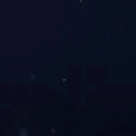
公司资质
建筑结构检测鉴定
服务范围
主体结构工程现场检测
公司实力
新闻资讯
华体会官网
行业新闻
下载中心
公司发展
深汕精恒
汕尾精恒
惠州精恒
湛江恒达
揭阳精恒
河源精恒
湖南精恒