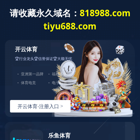
华体会官网
见证取样
检测