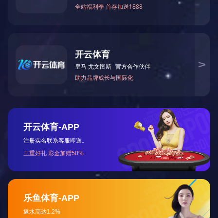
深业物流平湖中心