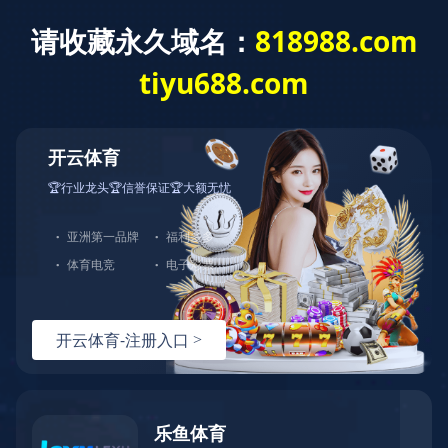
华体会官网
品质卓越，走向世界
公