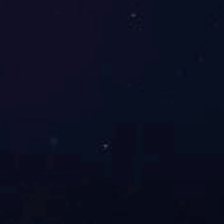
商业CBD
茶光村保障性住房
保障性住房