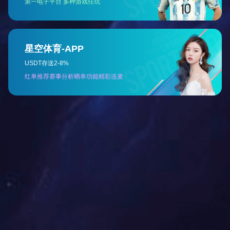
深圳国际会展中心
大型会展综合体