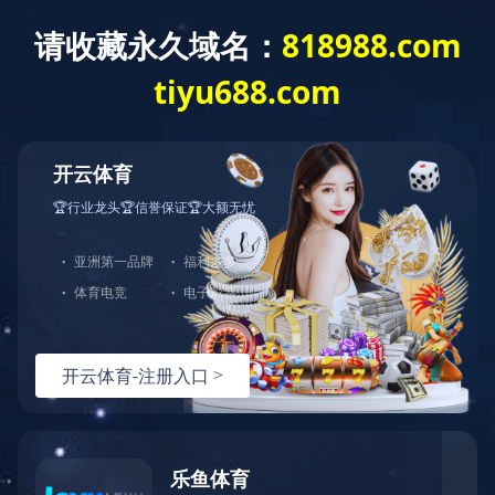
华体会官网