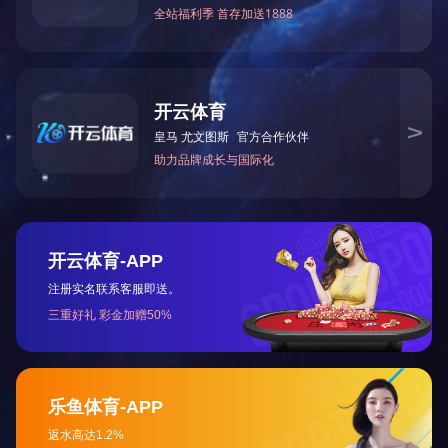
华体会官网
行业新闻
下载中心
公司发展
深汕精恒
汕尾精恒
惠州精恒
湛江恒达
揭阳精恒
河源精恒
湖南精恒