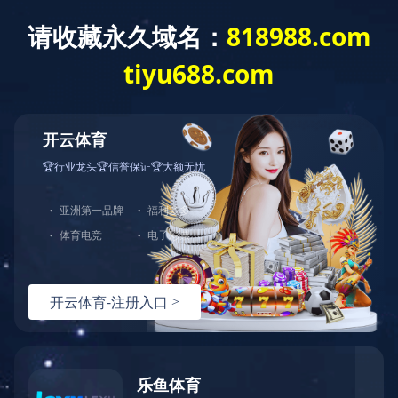
华体会官网