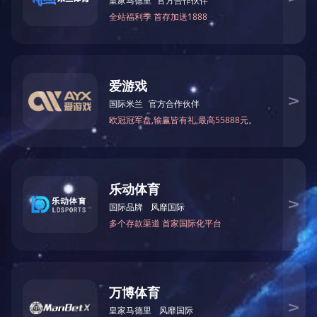
项目简介
资料添加中
华体会官网-体育平台官方入
工程业绩
口
见证取样检测
公司简介
钢结构工程检测
华体会官网
地基基础工程检测
组织架构
建筑幕墙工程检测
公司资质
建筑结构检测鉴定
服务范围
主体结构工程现场检测
公司实力
新闻资讯