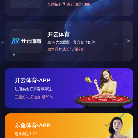
见证取样检测
公司简介
钢结构工程检测
华体会官网
地基基础工程检测
组织架构
建筑幕墙工程检测
公司资质
建筑结构检测鉴定
服务范围
主体结构工程现场检测
公司实力
新闻资讯
华体会官网
行业新闻
下载中心
公司发展
深汕精恒
汕尾精恒
惠州精恒