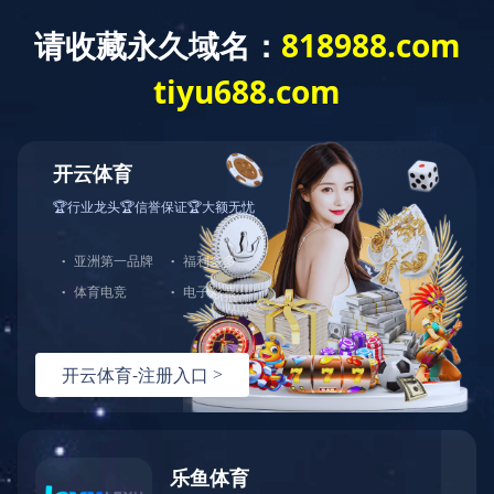
华体会官网